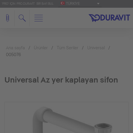
TÜRKIYE
'PRO' IÇIN: PRO.DURAVIT
BIR BAYI BUL
Ana sayfa
Ürünler
Tüm Seriler
Universal
005076
Universal Az yer kaplayan sifon