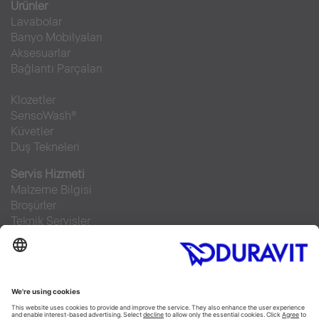
Ürünler
Lavabolar
Banyo Mobilyaları
Aksesuarlar
Bağlantı Parçaları
Klozetler
SensoWash®
Küvetler
Duş Tekneleri
Servis Hizmeti
Malzeme Bilgisi
Broşürler
Teknik Servisler
Sıkça sorulan sorular
Facebook
Instagram
Pinterest
RSS-Feed