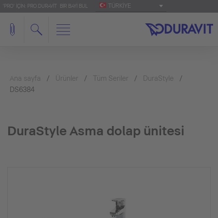
TÜRKIYE
'PRO' IÇIN: PRO.DURAVIT
BIR BAYI BUL
Ana sayfa
Ürünler
Tüm Seriler
DuraStyle
DS6384
DuraStyle Asma dolap ünitesi