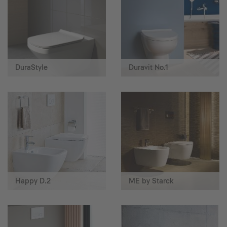
DuraStyle
Duravit No.1
Happy D.2
ME by Starck