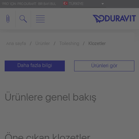
TÜRKIYE
'PRO' IÇIN: PRO.DURAVIT
BIR BAYI BUL
Ana sayfa
Ürünler
Toileshing
Klozetler
Daha fazla bilgi
Ürünleri gör
Ürünlere genel bakış
Öne çıkan klozetler