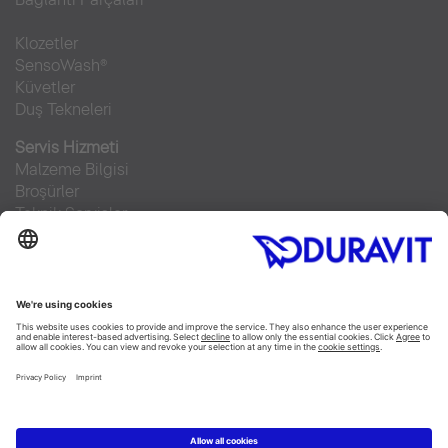
Klozetler
SensoWash®
Küvetler
Duş Tekneleri
Servis Hizmeti
Malzeme Bilgisi
Broşürler
Teknik Servisler
Sıkça sorulan sorular
Facebook
Instagram
Pinterest
RSS-Feed
Flickr
Linked In
YouTube