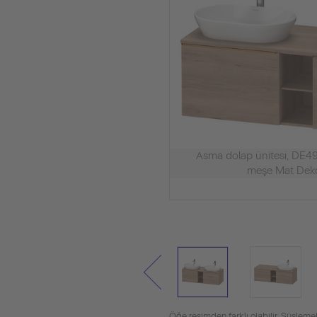
Asma dolap ünitesi, D
meşe Mat Deko
Öğe resimden farklı olabilir. Süslemel