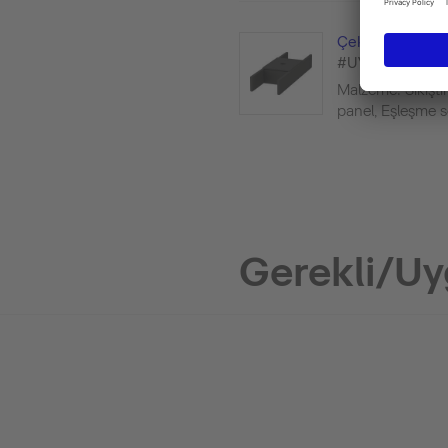
Çekmece içi bö
#UV9846
Malzeme: Sıkıştı
panel, Eşleşme ser
Gerekli/Uy