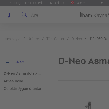
TÜRKIYE
'PRO' IÇIN: PRO.DURAVIT
BIR BAYI BUL
İlham Kayna
Ana sayfa
Ürünler
Tüm Seriler
D-Neo
DE4950 B/
D-Neo Asma
D-Neo
D-Neo Asma dolap ünitesi
Aksesuarlar
Gerekli/Uygun ürünler