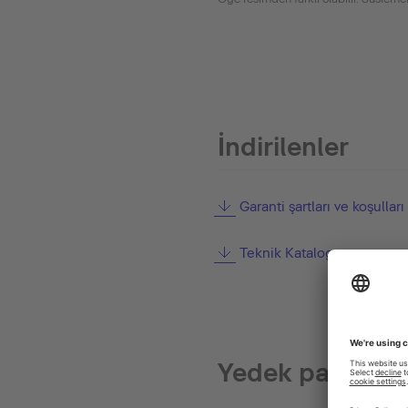
İndirilenler
Garanti şartları ve koşulları
Teknik Katalog
Yedek parçalar