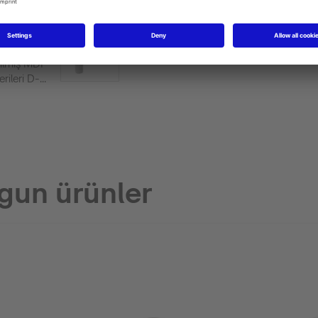
lme
Az yer kaplayan sifon
#005076
rılmış MDF
ileri D-...
gun ürünler