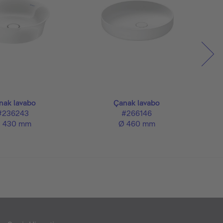
nak lavabo
Çanak lavabo
#236243
#266146
 430 mm
Ø 460 mm