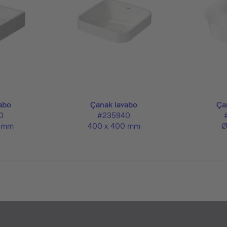
abo
Çanak lavabo
Ça
0
#235940
0 mm
400 x 400 mm
Ø