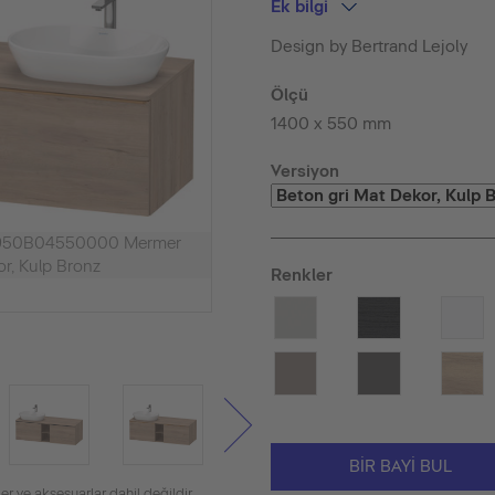
Ek bilgi
Design by Bertrand Lejoly
Ölçü
1400 x 550 mm
Versiyon
E4950B04550000 Mermer
r, Kulp Bronz
Renkler
BIR BAYI BUL
er ve aksesuarlar dahil değildir.