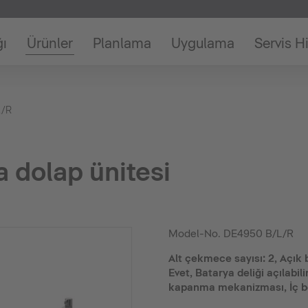
ğı
Ürünler
Planlama
Uygulama
Servis H
L/R
 dolap ünitesi
Model-No.
DE4950 B/L/R
Alt çekmece sayısı: 2, Açık 
Evet, Batarya deliği açılabil
kapanma mekanizması, İç b