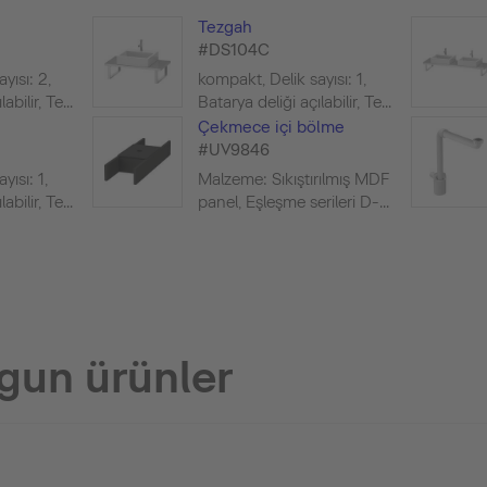
Tezgah
#DS104C
yısı: 2,
kompakt, Delik sayısı: 1,
bilir, Te...
Batarya deliği açılabilir, Te...
Çekmece içi bölme
#UV9846
yısı: 1,
Malzeme: Sıkıştırılmış MDF
bilir, Te...
panel, Eşleşme serileri D-...
gun ürünler