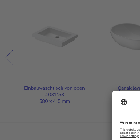
Einbauwaschtisch von oben
Çanak lav
#031758
#03355
580 x 415 mm
495 x 35