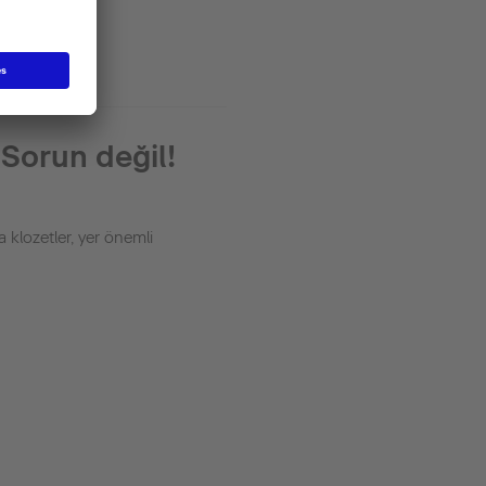
 Sorun değil!
klozetler, yer önemli