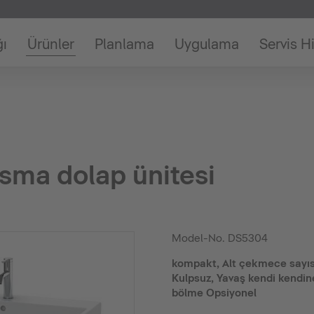
ğı
Ürünler
Planlama
Uygulama
Servis H
sma dolap ünitesi
Model-No.
DS5304
kompakt, Alt çekmece sayısı:
Kulpsuz, Yavaş kendi kendi
bölme Opsiyonel