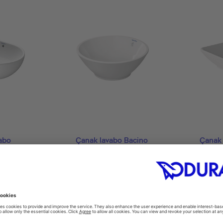
abo
Çanak lavabo Bacino
Çanak 
0
#032542
0 mm
Ø 420 mm
550