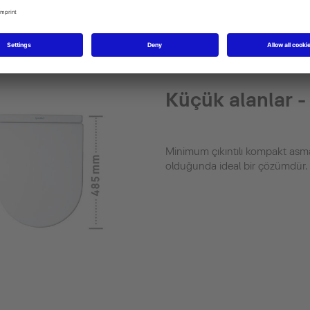
ını bul
Küçük alanlar -
Minimum çıkıntılı kompakt asma 
olduğunda ideal bir çözümdür.