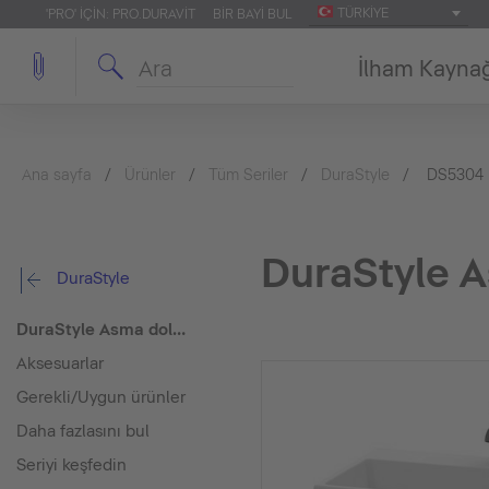
TÜRKIYE
'PRO' IÇIN: PRO.DURAVIT
BIR BAYI BUL
İlham Kayna
Ana sayfa
Ürünler
Tüm Seriler
DuraStyle
DS5304
DuraStyle A
DuraStyle
DuraStyle Asma dolap ünitesi
Aksesuarlar
Gerekli/Uygun ürünler
Daha fazlasını bul
Seriyi keşfedin