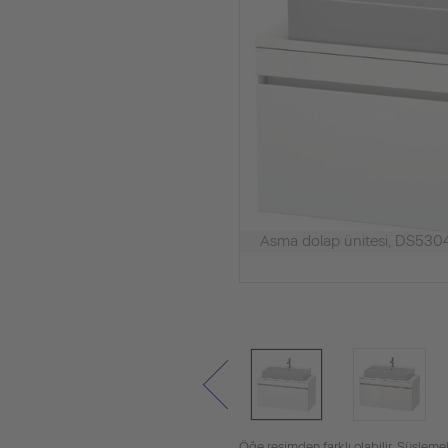
Asma dolap ünitesi, DS530
Öğe resimden farklı olabilir. Süslemel