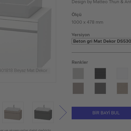
Design by Matteo Thun & An
Ölçü
1000 x 478 mm
Versiyon
Renkler
401818 Beyaz Mat Dekor
BIR BAYI BUL
er ve aksesuarlar dahil değildir.