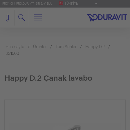
TÜRKIYE
'PRO' IÇIN: PRO.DURAVIT
BIR BAYI BUL
Ana sayfa
Ürünler
Tüm Seriler
Happy D.2
231560
Happy D.2 Çanak lavabo