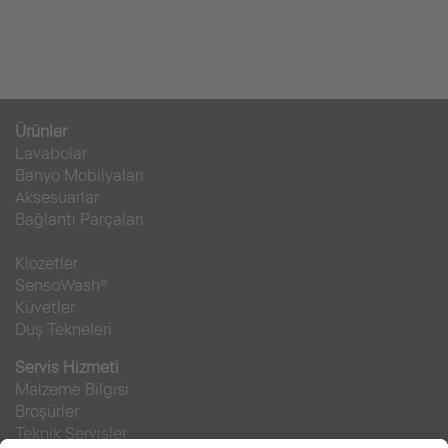
Ürünler
Lavabolar
Banyo Mobilyaları
Aksesuarlar
Bağlantı Parçaları
Klozetler
SensoWash®
Küvetler
Duş Tekneleri
Servis Hizmeti
Malzeme Bilgisi
Broşürler
Teknik Servisler