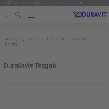
TÜRKIYE
'PRO' IÇIN: PRO.DURAVIT
BIR BAYI BUL
Ana sayfa
Ürünler
Tüm Seriler
DuraStyle
DS107C
DuraStyle Tezgah