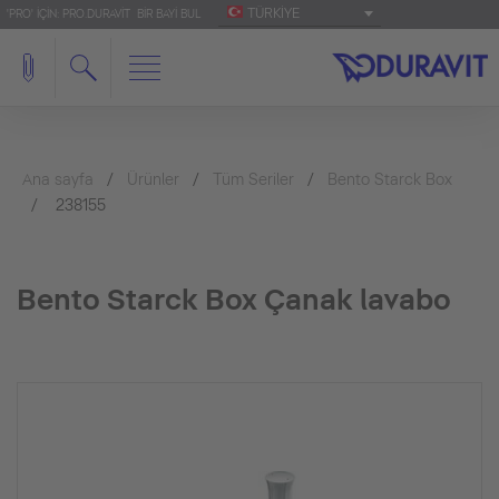
TÜRKIYE
'PRO' IÇIN: PRO.DURAVIT
BIR BAYI BUL
Ana sayfa
Ürünler
Tüm Seriler
Bento Starck Box
238155
Bento Starck Box Çanak lavabo