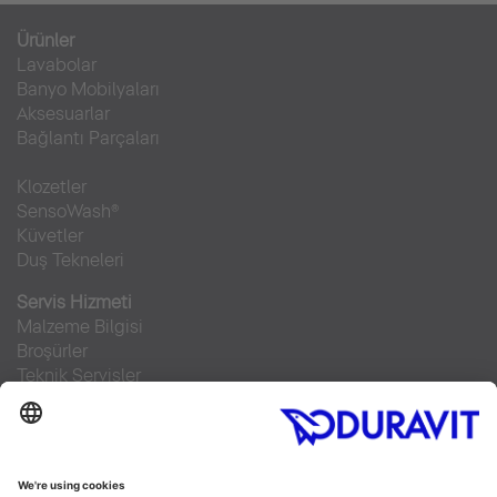
Ürünler
Lavabolar
Banyo Mobilyaları
Aksesuarlar
Bağlantı Parçaları
Klozetler
SensoWash®
Küvetler
Duş Tekneleri
Servis Hizmeti
Malzeme Bilgisi
Broşürler
Teknik Servisler
Sıkça sorulan sorular