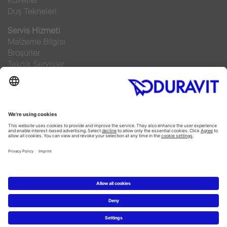
Küvetler
Duş Tekneleri
Servis Hizmeti
Malzeme Bilgisi
Broşürler
Teknik Servisler
Sıkça sorulan sorular
Facebook
Instagram
Pinterest
RSS-Feed
Flickr
Linked In
YouTube
Copyright © 2026 Duravit AG
Imprint
|
Veri Koruma Beyanı
|
Çerez ayarları
Türkiye