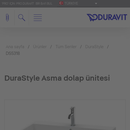
TÜRKIYE
'PRO' IÇIN: PRO.DURAVIT
BIR BAYI BUL
Ana sayfa
Ürünler
Tüm Seriler
DuraStyle
DS5318
DuraStyle Asma dolap ünitesi