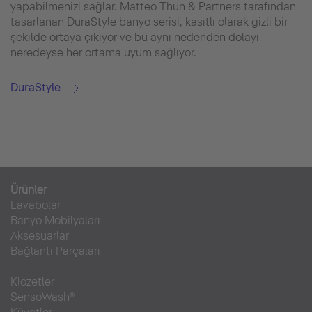
yapabilmenizi sağlar. Matteo Thun & Partners tarafından
tasarlanan DuraStyle banyo serisi, kasıtlı olarak gizli bir
şekilde ortaya çıkıyor ve bu aynı nedenden dolayı
neredeyse her ortama uyum sağlıyor.
DuraStyle
Ürünler
Lavabolar
Banyo Mobilyaları
Aksesuarlar
Bağlantı Parçaları
Klozetler
SensoWash®