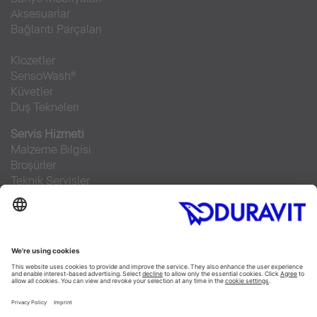
Aksesuarlar
Bağlantı Parçaları
Klozetler
SensoWash®
Küvetler
Duş Tekneleri
Servis Hizmeti
Malzeme Bilgisi
Broşürler
Teknik Servisler
Sıkça sorulan sorular
Facebook
Instagram
Pinterest
RSS-Feed
Flickr
Linked In
YouTube