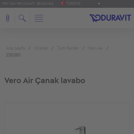
TÜRKIYE
'PRO' IÇIN: PRO.DURAVIT
BIR BAYI BUL
Ana sayfa
Ürünler
Tüm Seriler
Vero Air
235260
Vero Air Çanak lavabo