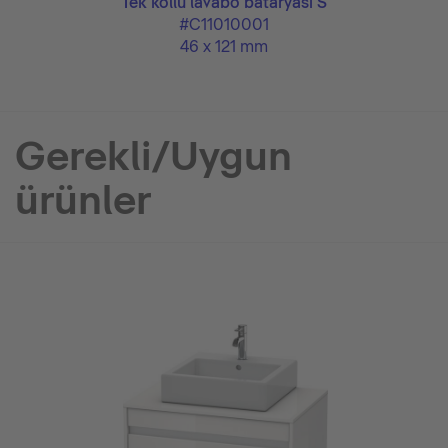
Tek kollu lavabo bataryası S
#C11010001
46 x 121 mm
Gerekli/Uygun
ürünler