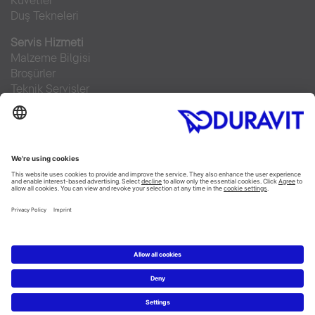
Küvetler
Duş Tekneleri
Servis Hizmeti
Malzeme Bilgisi
Broşürler
Teknik Servisler
Sıkça sorulan sorular
Facebook
Instagram
Pinterest
RSS-Feed
Flickr
Linked In
YouTube
Copyright © 2026 Duravit AG
Imprint
|
Veri Koruma Beyanı
|
Çerez ayarları
Türkiye