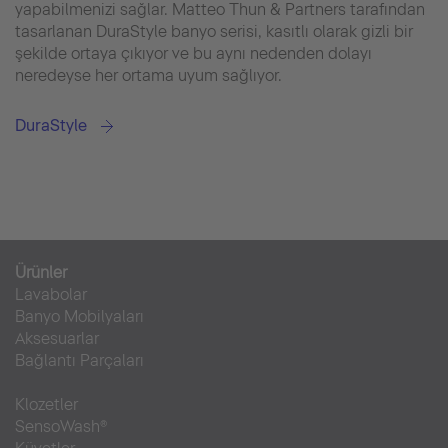
yapabilmenizi sağlar. Matteo Thun & Partners tarafından
tasarlanan DuraStyle banyo serisi, kasıtlı olarak gizli bir
şekilde ortaya çıkıyor ve bu aynı nedenden dolayı
neredeyse her ortama uyum sağlıyor.
DuraStyle
Ürünler
Lavabolar
Banyo Mobilyaları
Aksesuarlar
Bağlantı Parçaları
Klozetler
SensoWash®