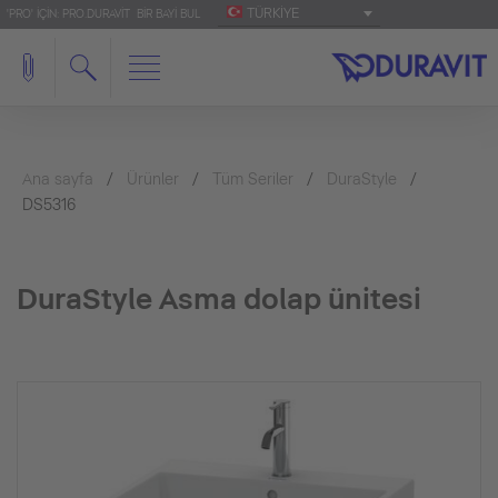
TÜRKIYE
'PRO' IÇIN: PRO.DURAVIT
BIR BAYI BUL
Ana sayfa
Ürünler
Tüm Seriler
DuraStyle
DS5316
DuraStyle Asma dolap ünitesi