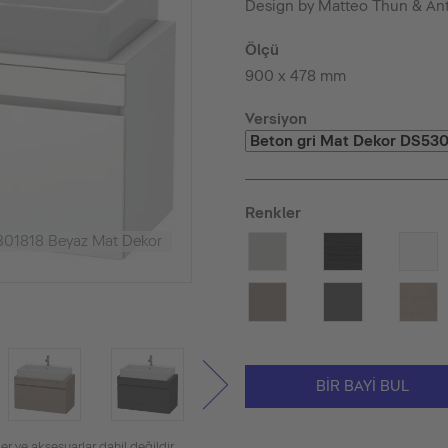
Design by Matteo Thun & An
Ölçü
900 x 478 mm
Versiyon
Renkler
301818 Beyaz Mat Dekor
BIR BAYI BUL
er ve aksesuarlar dahil değildir.