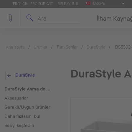
TÜRKIYE
'PRO' IÇIN: PRO.DURAVIT
BIR BAYI BUL
İlham Kayna
Ana sayfa
Ürünler
Tüm Seriler
DuraStyle
DS5303
DuraStyle A
DuraStyle
DuraStyle Asma dolap ünitesi
Aksesuarlar
Gerekli/Uygun ürünler
Daha fazlasını bul
Seriyi keşfedin