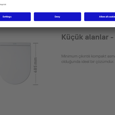
ını bul
Küçük alanlar -
Minimum çıkıntılı kompakt asma 
olduğunda ideal bir çözümdür.