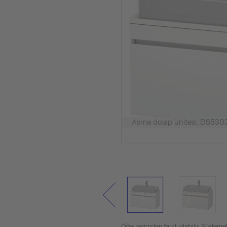
Asma dolap ünitesi, DS530
Öğe resimden farklı olabilir. Süslemel