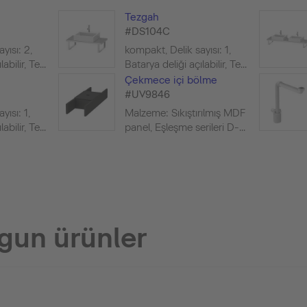
Tezgah
#DS104C
yısı: 2,
kompakt, Delik sayısı: 1,
bilir, Te...
Batarya deliği açılabilir, Te...
Çekmece içi bölme
#UV9846
yısı: 1,
Malzeme: Sıkıştırılmış MDF
bilir, Te...
panel, Eşleşme serileri D-...
gun ürünler