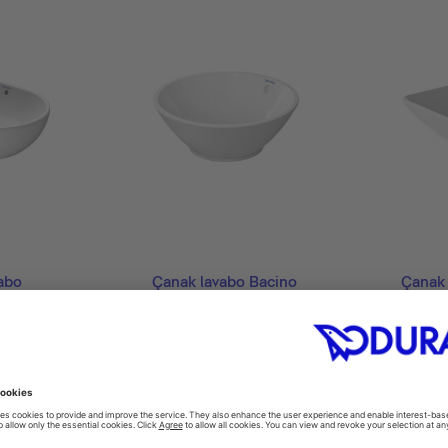
abo
Çanak lavabo Bacino
Çanak 
0
#032542
0 mm
Ø 420 mm
550