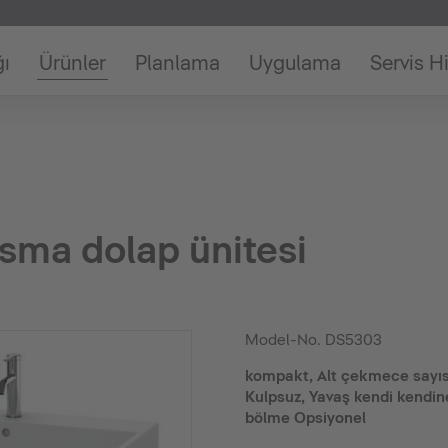
ğı
Ürünler
Planlama
Uygulama
Servis H
sma dolap ünitesi
Model-No.
DS5303
kompakt, Alt çekmece sayısı:
Kulpsuz, Yavaş kendi kendi
bölme Opsiyonel