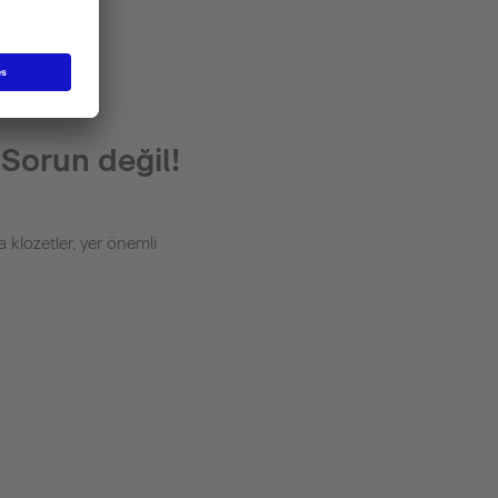
 Sorun değil!
klozetler, yer önemli