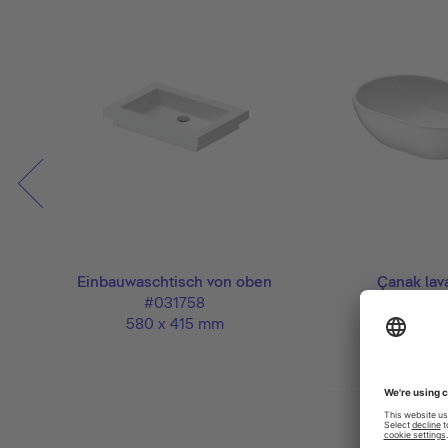
Einbauwaschtisch von oben
Çanak lav
#031758
#03355
580 x 415 mm
495 x 35