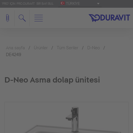
TÜRKIYE
'PRO' IÇIN: PRO.DURAVIT
BIR BAYI BUL
Ana sayfa
Ürünler
Tüm Seriler
D-Neo
DE4249
D-Neo Asma dolap ünitesi