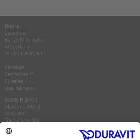
Ürünler
Lavabolar
Banyo Mobilyaları
Aksesuarlar
Bağlantı Parçaları
Klozetler
SensoWash®
Küvetler
Duş Tekneleri
Servis Hizmeti
Malzeme Bilgisi
Broşürler
Teknik Servisler
Sıkça sorulan sorular