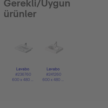
Gerekli/Uygun
ürünler
Lavabo
Lavabo
#236760
#241260
600 x 480 mm
600 x 480 mm