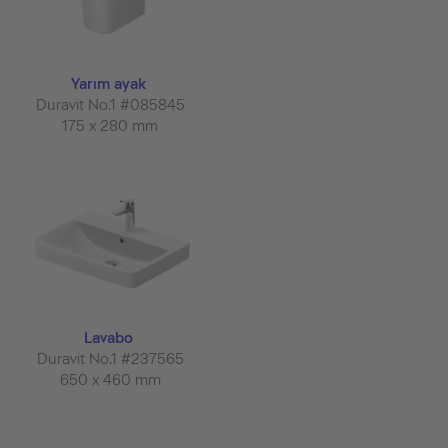
Yarım ayak
Duravit No.1 #085845
175 x 280 mm
Lavabo
Duravit No.1 #237565
650 x 460 mm