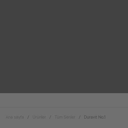
Ana sayfa
Ürünler
Tüm Seriler
Duravit No.1