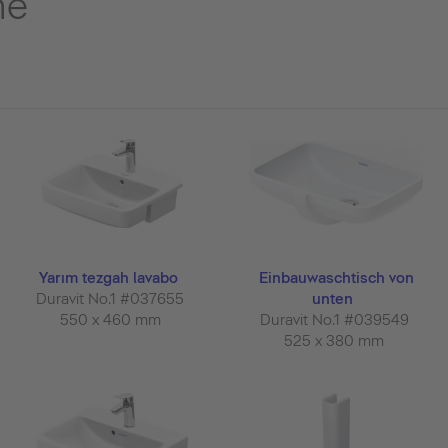
me
Yarım tezgah lavabo
Einbauwaschtisch von
Duravit No.1 #037655
unten
550 x 460 mm
Duravit No.1 #039549
525 x 380 mm