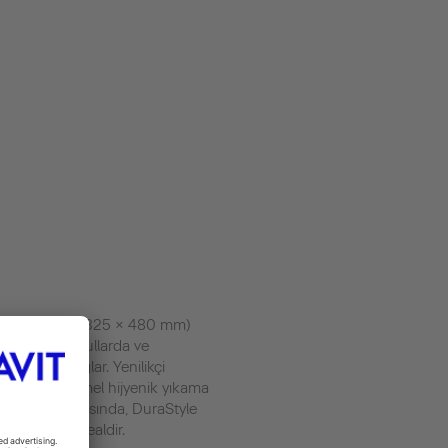
onte tuvalet (325 × 480 mm)
anmıştır ve okullarda ve
 hijyeni sağlar. Yenilikçi
ojisi, mükemmel hijyenik yıkama
bir fiyat noktasında, DuraStyle
ti için de idealdir.