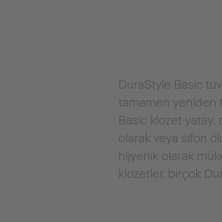
DuraStyle Basic tuval
tamamen yeniden tas
Basic klozet yatay, 
olarak veya sifon öl
hijyenik olarak mük
klozetler, birçok Du