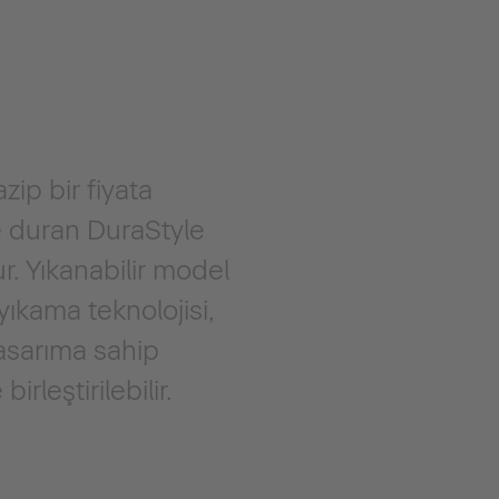
zip bir fiyata
de duran DuraStyle
r. Yıkanabilir model
yıkama teknolojisi,
tasarıma sahip
rleştirilebilir.