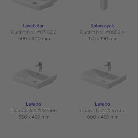
Lavabolar
Kolon ayak
Duravit No.1 #074350
Duravit No.1 #085844
500 x 400 mm
170 x 190 mm
Lavabo
Lavabo
Duravit No.1 #237555
Duravit No.1 #237560
550 x 460 mm
600 x 460 mm