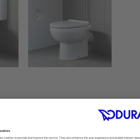
Yeni DuraStyle Basic duvara m
çocuklar için özel olarak tasarl
anaokullarında mükemmel tuvalet
Duravit Rimless® yıkama teknol
sonuçlarını garanti eder. Cazip 
Basic tuvaletler, yenileme segmen