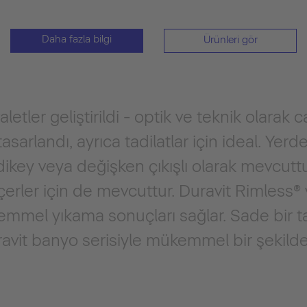
Daha fazla bilgi
Ürünleri gör
etler geliştirildi - optik ve teknik olarak ca
arlandı, ayrıca tadilatlar için ideal. Yer
dikey veya değişken çıkışlı olarak mevcuttu
çerler için de mevcuttur. Duravit Rimless® 
emmel yıkama sonuçları sağlar. Sade bir 
ravit banyo serisiyle mükemmel bir şekilde bi