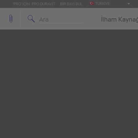
TÜRKIYE
'PRO' IÇIN: PRO.DURAVIT
BIR BAYI BUL
İlham Kayna