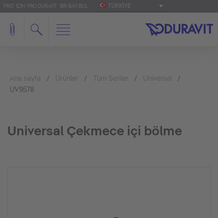
TÜRKIYE
'PRO' IÇIN: PRO.DURAVIT
BIR BAYI BUL
Ana sayfa
Ürünler
Tüm Seriler
Universal
UV9578
Universal Çekmece içi bölme