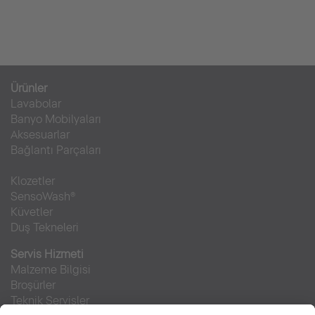
Ürünler
Lavabolar
Banyo Mobilyaları
Aksesuarlar
Bağlantı Parçaları
Klozetler
SensoWash®
Küvetler
Duş Tekneleri
Servis Hizmeti
Malzeme Bilgisi
Broşürler
Teknik Servisler