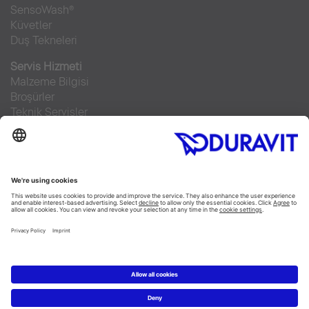
SensoWash®
Küvetler
Duş Tekneleri
Servis Hizmeti
Malzeme Bilgisi
Broşürler
Teknik Servisler
Sıkça sorulan sorular
Facebook
Instagram
Pinterest
RSS-Feed
Flickr
Linked In
YouTube
Copyright © 2026 Duravit AG
Imprint
|
Veri Koruma Beyanı
|
Çerez ayarları