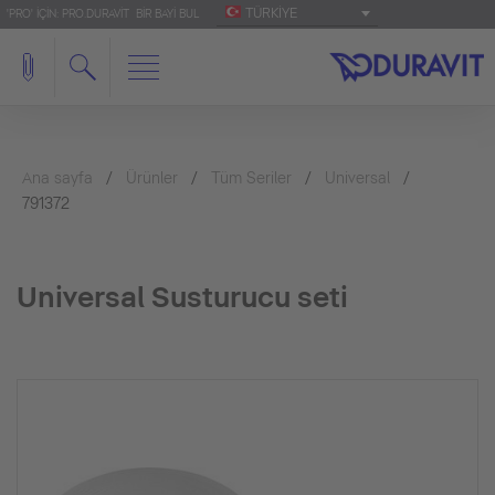
TÜRKIYE
'PRO' IÇIN: PRO.DURAVIT
BIR BAYI BUL
Ana sayfa
Ürünler
Tüm Seriler
Universal
791372
Universal Susturucu seti