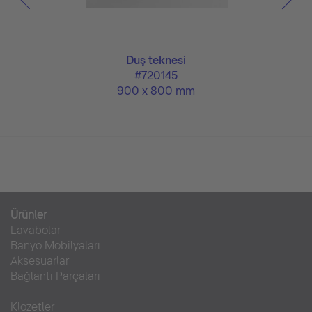
Duş teknesi
#720145
900 x 800 mm
Ürünler
Lavabolar
Banyo Mobilyaları
Aksesuarlar
Bağlantı Parçaları
Klozetler