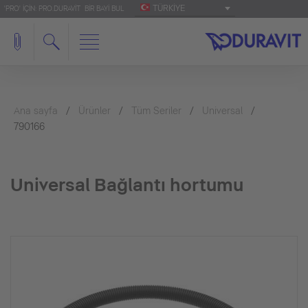
TÜRKIYE
'PRO' IÇIN: PRO.DURAVIT
BIR BAYI BUL
Ana sayfa
Ürünler
Tüm Seriler
Universal
790166
Universal Bağlantı hortumu