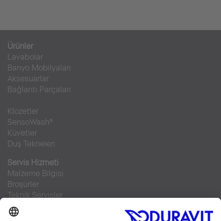
Ürünler
Lavabolar
Banyo Mobilyaları
Aksesuarlar
Bağlantı Parçaları
Klozetler
SensoWash®
Küvetler
Duş Tekneleri
Servis Hizmeti
Malzeme Bilgisi
Broşürler
Teknik Servisler
Sıkça sorulan sorular