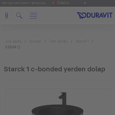
TÜRKIYE
'PRO' IÇIN: PRO.DURAVIT
BIR BAYI BUL
Ana sayfa
Ürünler
Tüm Seriler
Starck 1
S19514 O
Starck 1 c-bonded yerden dolap