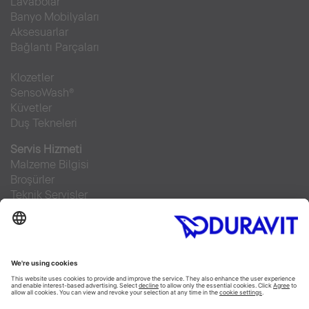
Lavabolar
Banyo Mobilyaları
Aksesuarlar
Bağlantı Parçaları
Klozetler
SensoWash®
Küvetler
Duş Tekneleri
Servis Hizmeti
Malzeme Bilgisi
Broşürler
Teknik Servisler
Sıkça sorulan sorular
Facebook
Instagram
Pinterest
RSS-Feed
Flickr
Linked In