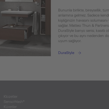
Bununla birlikte, bireysellik, tü
anlamına gelmez. Sadece kendin
kişiliğinizin havasını solumasını
sağlar. Matteo Thun & Partners
DuraStyle banyo serisi, kasıtlı ol
çıkıyor ve bu aynı nedenden do
uyum sağlıyor.
DuraStyle
Klozetler
SensoWash®
Küvetler