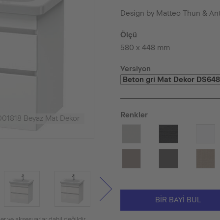
Design by Matteo Thun & An
Ölçü
580 x 448 mm
Versiyon
Renkler
001818 Beyaz Mat Dekor
BIR BAYI BUL
er ve aksesuarlar dahil değildir.