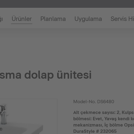
ğı
Ürünler
Planlama
Uygulama
Servis H
sma dolap ünitesi
Model-No.
DS6480
Alt çekmece sayısı: 2, Kulpsu
bölmesi: Evet, Yavaş kendi
mekanizması, İç bölme Opsiy
DuraStyle # 232065