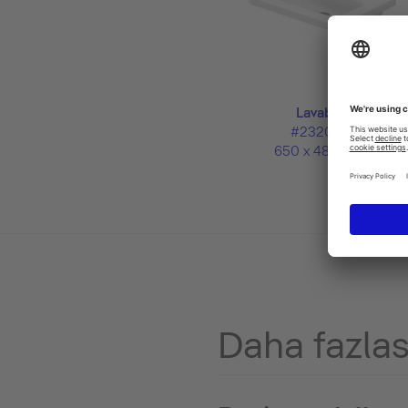
Lavabo
#232065
650 x 480 mm
Daha fazlas