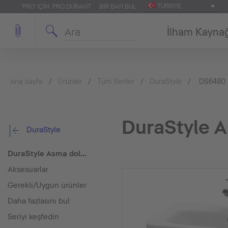
TÜRKIYE
'PRO' IÇIN: PRO.DURAVIT
BIR BAYI BUL
İlham Kayna
Ana sayfa
Ürünler
Tüm Seriler
DuraStyle
DS6480
DuraStyle A
DuraStyle
DuraStyle Asma dolap ünitesi
Aksesuarlar
Gerekli/Uygun ürünler
Daha fazlasını bul
Seriyi keşfedin