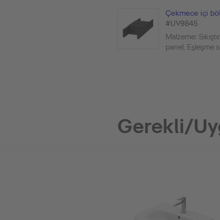
Çekmece içi bö
#UV9845
Malzeme: Sıkıştı
panel, Eşleşme seri
Gerekli/Uy