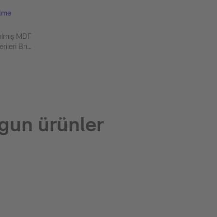
lme
rılmış MDF
leri Bri...
gun ürünler