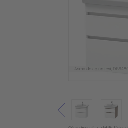
Asma dolap ünitesi, DS648
Öğe resimden farklı olabilir. Süslemel