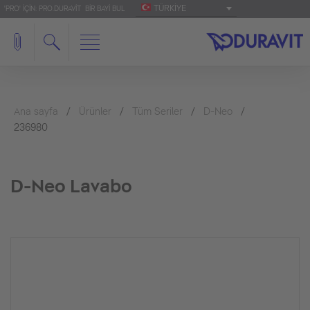
TÜRKIYE
'PRO' IÇIN: PRO.DURAVIT
BIR BAYI BUL
Ana sayfa
Ürünler
Tüm Seriler
D-Neo
236980
D-Neo Lavabo