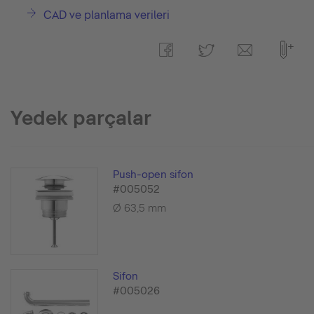
CAD ve planlama verileri
Yedek parçalar
Push-open sifon
#005052
Ø 63,5 mm
Sifon
#005026