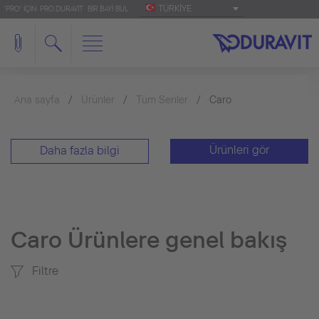
TÜRKIYE
'PRO' IÇIN: PRO.DURAVIT
BIR BAYI BUL
Ana sayfa
Ürünler
Tüm Seriler
Caro
Ürünleri gör
Daha fazla bilgi
Caro Ürünlere genel bakış
Filtre