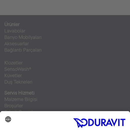
Ürünler
Lavabolar
Banyo Mobilyaları
Aksesuarlar
Bağlantı Parçaları
Klozetler
SensoWash®
Küvetler
Duş Tekneleri
Servis Hizmeti
Malzeme Bilgisi
Broşürler
Teknik Servisler
Sıkça sorulan sorular