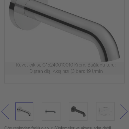
Küvet çıkışı, C15240010010 Krom, Bağlantı türü:
Dıştan diş, Akış hızı (3 bar): 19 l/min
Öğe resimden farklı olabilir. Süslemeler ve aksesuarlar dahil