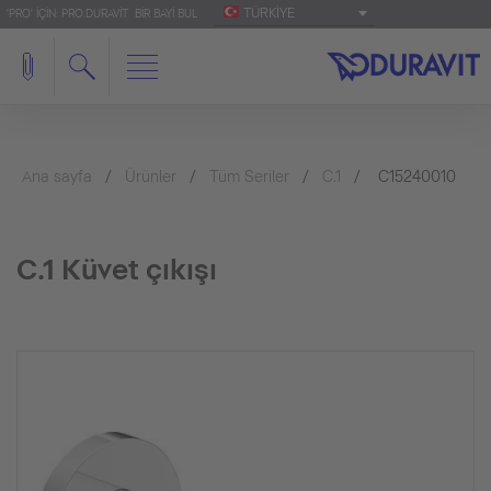
TÜRKIYE
'PRO' IÇIN: PRO.DURAVIT
BIR BAYI BUL
Ana sayfa
Ürünler
Tüm Seriler
C.1
C15240010
C.1 Küvet çıkışı