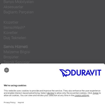
Banyo Mobilyaları
Aksesuarlar
Bağlantı Parçaları
Klozetler
SensoWash®
Küvetler
Duş Tekneleri
Servis Hizmeti
Malzeme Bilgisi
Broşürler
Teknik Servisler
Sıkça sorulan sorular
Facebook
Instagram
Pinterest
RSS-Feed
Flickr
Linked In
YouTube