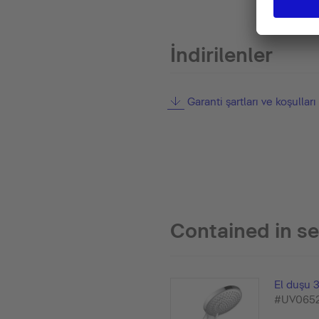
İndirilenler
Garanti şartları ve koşulları
Contained in se
El duşu 
#UV065