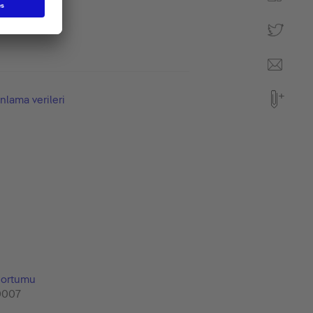
nlama verileri
hortumu
0007