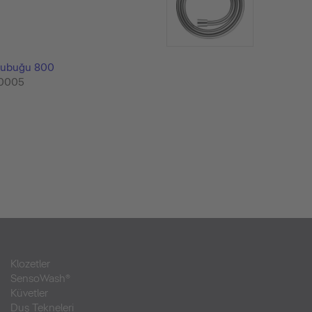
çubuğu 800
0005
Klozetler
SensoWash®
Küvetler
Duş Tekneleri