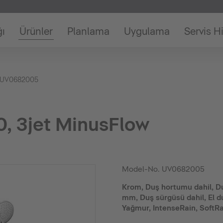
ğı
Ürünler
Planlama
Uygulama
Servis H
UV0682005
0, 3jet MinusFlow
Model-No.
UV0682005
Krom, Duş hortumu dahil, D
mm, Duş sürgüsü dahil, El d
Yağmur, IntenseRain, SoftRain