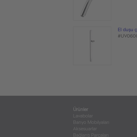
El duşu 
#UV060
Ürünler
Lavabolar
Banyo Mobilyaları
Aksesuarlar
Bağlantı Parçaları