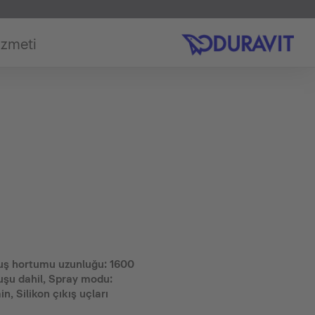
izmeti
uş hortumu uzunluğu: 1600
uşu dahil, Spray modu:
, Silikon çıkış uçları