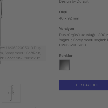
Design by Duravit
Ölçü
40 x 92 mm
Versiyon
Duş sürgüsü uzunluğu: 800 m
Yağmur, Sprey modu seçimi: 
UV0682005010
sFlow, UV0682005010 Duş
m, Spray modu: SoftRain,
Renkler
: Döner disk, Yükseklik:
 mm
BIR BAYI BUL