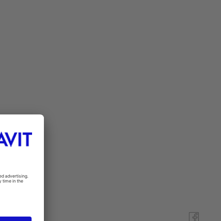
l/min, Duravit
water and
n more
ucets with
low rate is