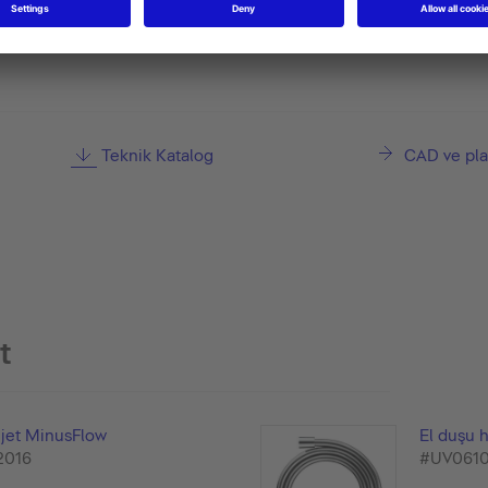
Teknik Katalog
CAD ve pla
t
3jet MinusFlow
El duşu 
2016
#UV061