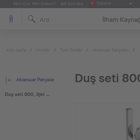
TÜRKIYE
'PRO' IÇIN: PRO.DURAVIT
BIR BAYI BUL
İlham Kayna
Ana sayfa
Ürünler
Tüm Seriler
Aksesuar Parçaları
Duş seti 80
Aksesuar Parçaları
Duş seti 800, 3jet MinusFlow