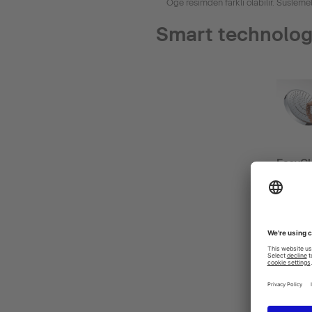
Öğe resimden farklı olabilir. Süslemel
Smart technolo
EasyCl
The sur
care fo
on the 
rubbed 