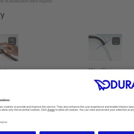
er ve aksesuarlar dahil değildir.
gy
ean
MinusFlow
faces are particularly easy to
With a flow rate of 5.5 
r and clean. Limescale deposits
basin mixers use hot 
silicone inserts can simply be
energy sparingly. Eve
off using a finger.
economical are the fa
MinusFlow, where the f
limited to 3.5 l/min.