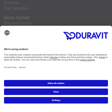
Küvetler
Duş Tekneleri
Servis Hizmeti
Malzeme Bilgisi
Broşürler
Teknik Servisler
Sıkça sorulan sorular
Facebook
Instagram
Pinterest
RSS-Feed
Flickr
Linked In
YouTube
Copyright © 2026 Duravit AG
Imprint
|
Veri Koruma Beyanı
|
Çerez ayarları
Türkiye