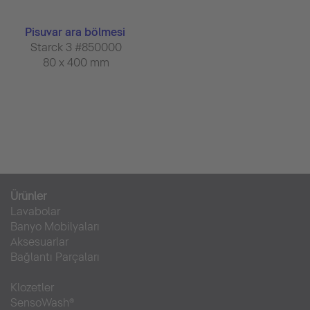
Pisuvar ara bölmesi
Starck 3 #850000
80 x 400 mm
Ürünler
Lavabolar
Banyo Mobilyaları
Aksesuarlar
Bağlantı Parçaları
Klozetler
SensoWash®