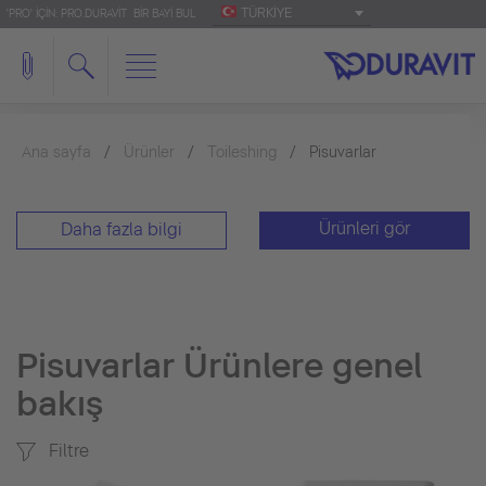
TÜRKIYE
'PRO' IÇIN: PRO.DURAVIT
BIR BAYI BUL
Ana sayfa
Ürünler
Toileshing
Pisuvarlar
Ürünleri gör
Daha fazla bilgi
Pisuvarlar Ürünlere genel
bakış
Filtre