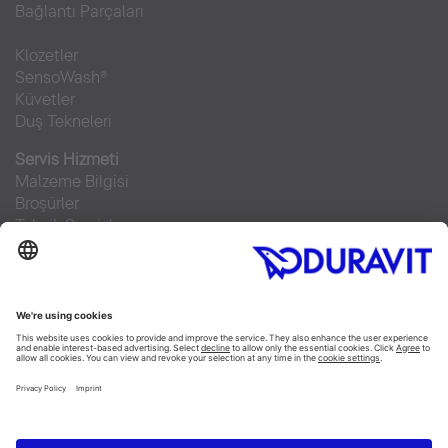
Bağlantı Parçaları
Klozetler
SensoWash®
Küvetler
Duş Tekneleri
Servis Hizmeti
Malzeme Bilgisi
Broşürler
Teknik Servisler
Sıkça sorulan sorular
Facebook
Instagram
Pinterest
RSS-Feed
Flickr
Linked In
YouTube