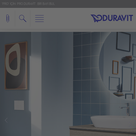
'PRO' IÇIN: PRO.DURAVIT
BIR BAYI BUL