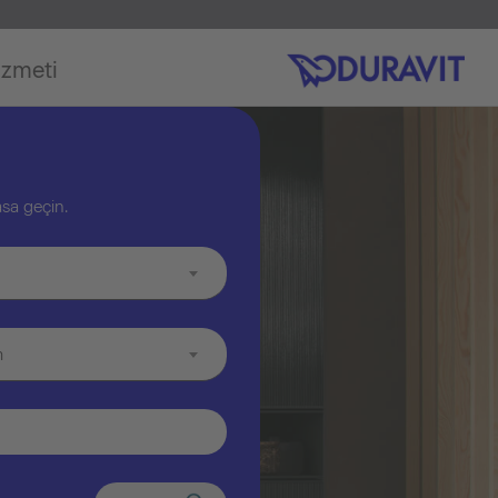
izmeti
asa geçin.
m