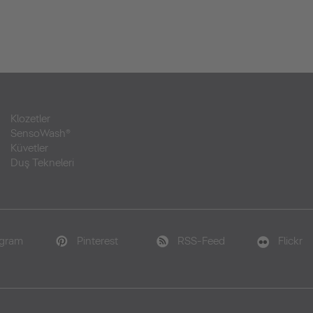
Klozetler
SensoWash®
Küvetler
Duş Tekneleri
agram
Pinterest
RSS-Feed
Flickr