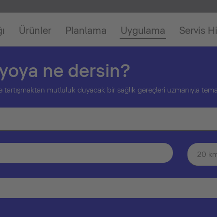
ğı
Ürünler
Planlama
Uygulama
Servis H
nyoya ne dersin?
inle tartışmaktan mutluluk duyacak bir sağlık gereçleri uzmanıyla tem
20 k