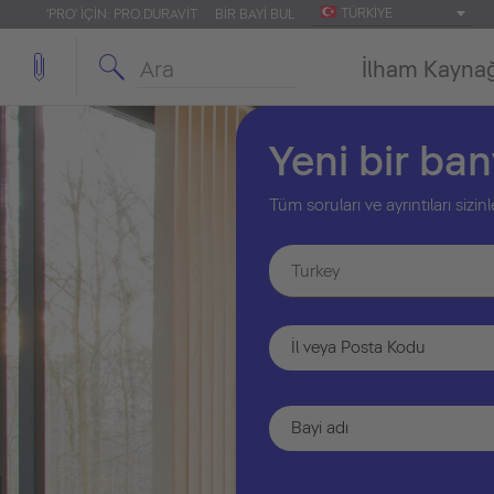
TÜRKIYE
'PRO' IÇIN: PRO.DURAVIT
BIR BAYI BUL
İlham Kayna
Yeni bir ba
Tüm soruları ve ayrıntıları siz
Turkey