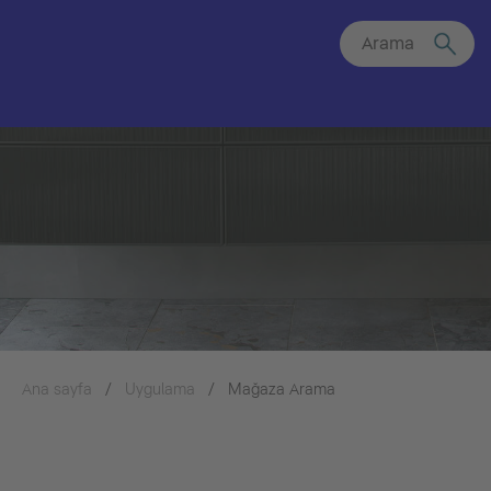
Arama
Ana sayfa
Uygulama
Mağaza Arama