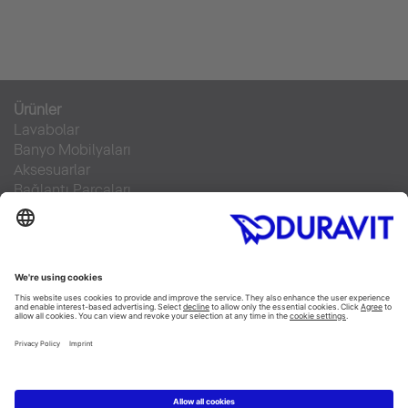
Ürünler
Lavabolar
Banyo Mobilyaları
Aksesuarlar
Bağlantı Parçaları
Klozetler
SensoWash®
Küvetler
Duş Tekneleri
Servis Hizmeti
Malzeme Bilgisi
Broşürler
Teknik Servisler
Sıkça sorulan sorular