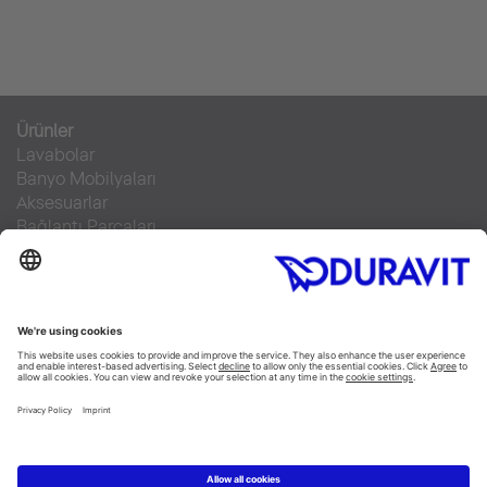
Ürünler
Lavabolar
Banyo Mobilyaları
Aksesuarlar
Bağlantı Parçaları
Klozetler
SensoWash®
Küvetler
Duş Tekneleri
Servis Hizmeti
Malzeme Bilgisi
Broşürler
Teknik Servisler
Sıkça sorulan sorular