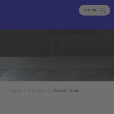
Arama
Ana sayfa
Uygulama
Mağaza Arama