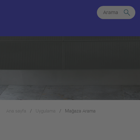
Arama
Ana sayfa
Uygulama
Mağaza Arama