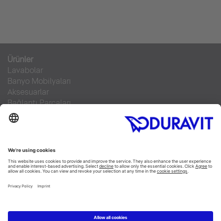
Ürünler
Lavabolar
Banyo Mobilyaları
Aksesuarlar
Bağlantı Parçaları
Klozetler
SensoWash®
Küvetler
Duş Tekneleri
Servis Hizmeti
Malzeme Bilgisi
Broşürler
Teknik Servisler
Sıkça sorulan sorular