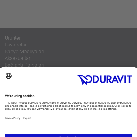
Ürünler
Lavabolar
Banyo Mobilyaları
Aksesuarlar
Bağlantı Parçaları
Klozetler
SensoWash®
Küvetler
Duş Tekneleri
Servis Hizmeti
Malzeme Bilgisi
Broşürler
Teknik Servisler