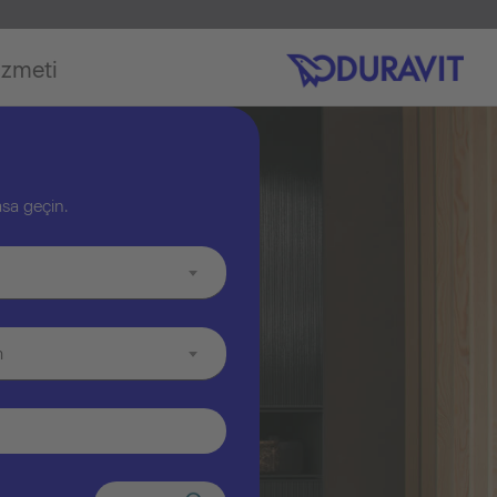
izmeti
asa geçin.
m