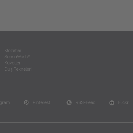
Klozetler
SensoWash®
Küvetler
Duş Tekneleri
agram
Pinterest
RSS-Feed
Flickr