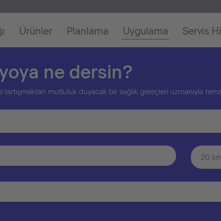
ğı
Ürünler
Planlama
Uygulama
Servis H
nyoya ne dersin?
inle tartışmaktan mutluluk duyacak bir sağlık gereçleri uzmanıyla tem
20 k