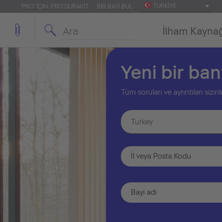
TÜRKIYE
'PRO' IÇIN: PRO.DURAVIT
BIR BAYI BUL
İlham Kayna
Yeni bir ba
Tüm soruları ve ayrıntıları siz
Turkey