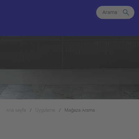
Arama
Ana sayfa
Uygulama
Mağaza Arama