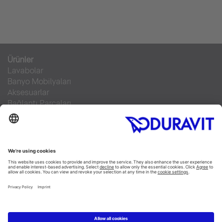
Ürünler
Lavabolar
Banyo Mobilyaları
Aksesuarlar
Bağlantı Parçaları
Klozetler
SensoWash®
Küvetler
Duş Tekneleri
Servis Hizmeti
Malzeme Bilgisi
Broşürler
Teknik Servisler
Sıkça sorulan sorular