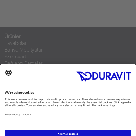
Ürünler
Lavabolar
Banyo Mobilyaları
Aksesuarlar
Bağlantı Parçaları
Klozetler
SensoWash®
Küvetler
Duş Tekneleri
Servis Hizmeti
Malzeme Bilgisi
Broşürler
Teknik Servisler
Sıkça sorulan sorular