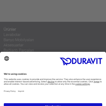
Ürünler
Lavabolar
Banyo Mobilyaları
Aksesuarlar
Bağlantı Parçaları
Klozetler
SensoWash®
Küvetler
Duş Tekneleri
Servis Hizmeti
Malzeme Bilgisi
Broşürler
Teknik Servisler