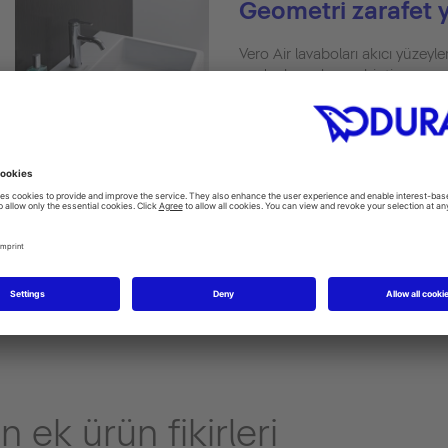
Geometri zarafet y
Vero Air lavaboları akıcı yüzeyl
ve dar kenarlara sahiptir.
Also here
 ek ürün fikirleri