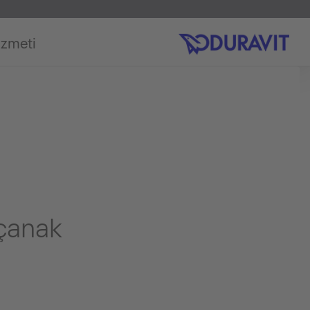
izmeti
 çanak