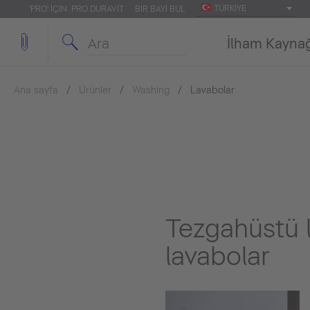
TÜRKIYE
'PRO' IÇIN: PRO.DURAVIT
BIR BAYI BUL
İlham Kayna
Ana sayfa
Ürünler
Washing
Lavabolar
Tezgahüstü l
lavabolar