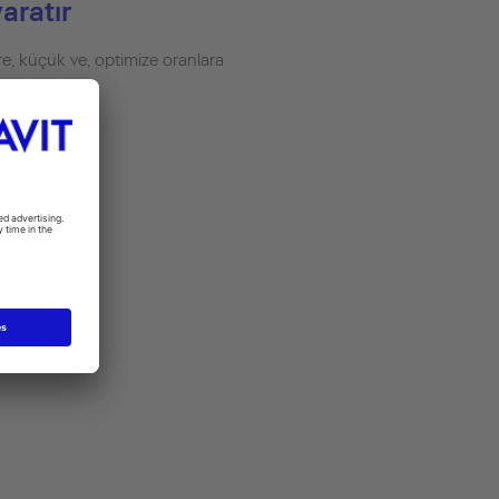
aratır
ere, küçük ve, optimize oranlara