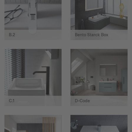
B.2
Bento Starck Box
C.1
D-Code