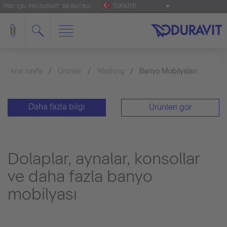
TÜRKIYE
'PRO' IÇIN: PRO.DURAVIT
BIR BAYI BUL
Ana sayfa
Ürünler
Washing
Banyo Mobilyaları
Daha fazla bilgi
Ürünleri gör
Dolaplar, aynalar, konsollar
ve daha fazla banyo
mobilyası