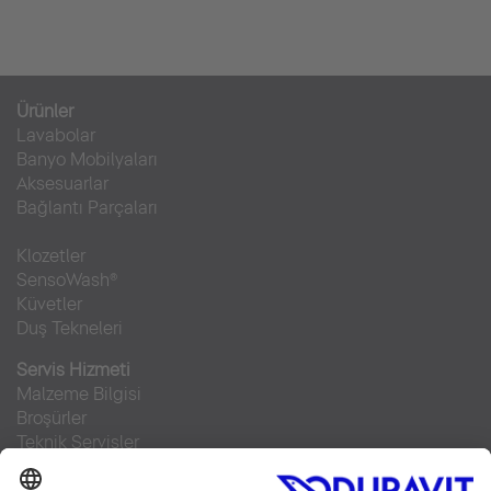
Ürünler
Lavabolar
Banyo Mobilyaları
Aksesuarlar
Bağlantı Parçaları
Klozetler
SensoWash®
Küvetler
Duş Tekneleri
Servis Hizmeti
Malzeme Bilgisi
Broşürler
Teknik Servisler
Sıkça sorulan sorular