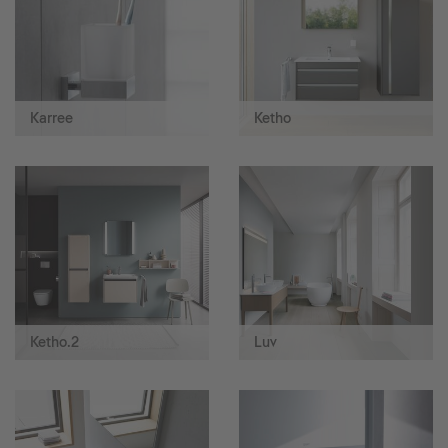
Karree
Ketho
Ketho.2
Luv