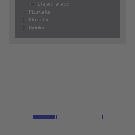
Etajerli lavabo
Pisuvarlar
Klozetler
Bide
ler