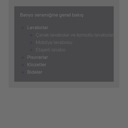
B
anyo seramiğine genel bakış
Lavabolar
Çanak lavabolar ve konsollu lavabolar
Mobilya lavabosu
Etajerli lavabo
Pisuvarlar
Klozetler
Bide
ler