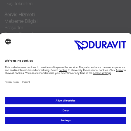
Duş Tekneleri
Servis Hizmeti
Malzeme Bilgisi
Broşürler
Teknik Servisler
Sıkça sorulan sorular
Facebook
Instagram
Pinterest
RSS-Feed
Flickr
Linked In
YouTube
Copyright © 2026 Duravit AG
Imprint
|
Veri Koruma Beyanı
|
Çerez ayarları
Türkiye