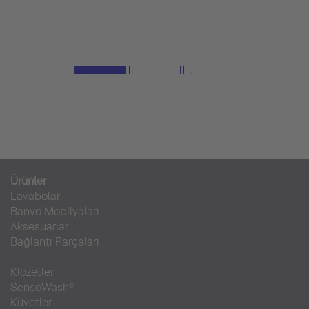
Ürünler
Lavabolar
Banyo Mobilyaları
Aksesuarlar
Bağlantı Parçaları
Klozetler
SensoWash®
Küvetler