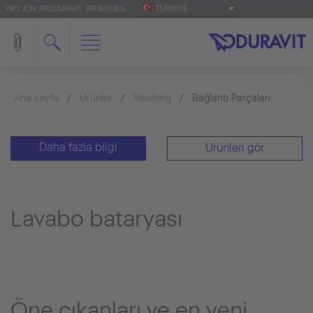
TÜRKIYE
'PRO' IÇIN: PRO.DURAVIT
BIR BAYI BUL
Ana sayfa
Ürünler
Washing
Bağlantı Parçaları
Daha fazla bilgi
Ürünleri gör
Lavabo bataryası
Öne çıkanları ve en yeni