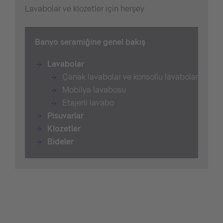
Lavabolar ve klozetler için herşey
B
anyo seramiğine genel bakış
Lavabolar
Çanak lavabolar ve konsollu lavabolar
Mobilya lavabosu
Etajerli lavabo
Pisuvarlar
Klozetler
Bide
ler