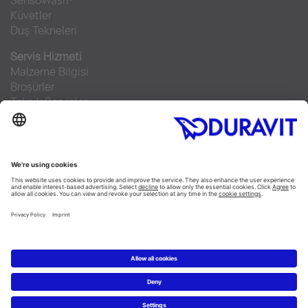
SensoWash®
Küvetler
Duş Tekneleri
Servis Hizmeti
Malzeme Bilgisi
Broşürler
Teknik Servisler
Sıkça sorulan sorular
Facebook
Instagram
Pinterest
RSS-Feed
Flickr
Linked In
YouTube
Copyright © 2026 Duravit AG
Imprint
|
Veri Koruma Beyanı
|
Çerez ayarları