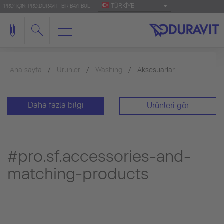
TÜRKIYE
'PRO' IÇIN: PRO.DURAVIT
BIR BAYI BUL
Ana sayfa
Ürünler
Washing
Aksesuarlar
Daha fazla bilgi
Ürünleri gör
#pro.sf.accessories-and-
matching-products