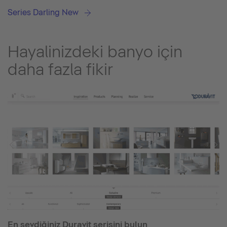
Series Darling New
Hayalinizdeki banyo için
daha fazla fikir
En sevdiğiniz Duravit serisini bulun