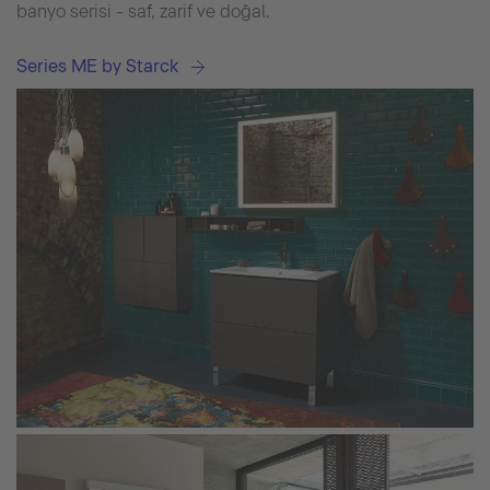
banyo serisi - saf, zarif ve doğal.
Series ME by Starck