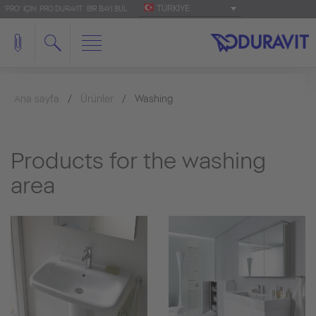
TÜRKIYE
'PRO' IÇIN: PRO.DURAVIT
BIR BAYI BUL
Ana sayfa
Ürünler
Washing
Products for the washing
area