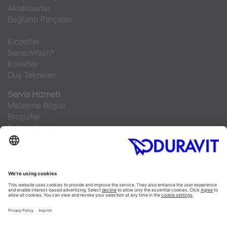
Aksesuarlar
Bağlantı Parçaları
Klozetler
SensoWash®
Küvetler
Duş Tekneleri
Servis Hizmeti
Malzeme Bilgisi
Broşürler
Teknik Servisler
Sıkça sorulan sorular
Facebook
Instagram
Pinterest
RSS-Feed
Flickr
Linked In
YouTube