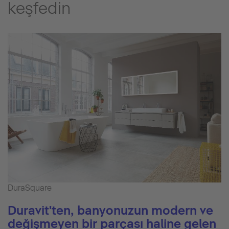
keşfedin
DuraSquare
Duravit'ten, banyonuzun modern ve
değişmeyen bir parçası haline gelen