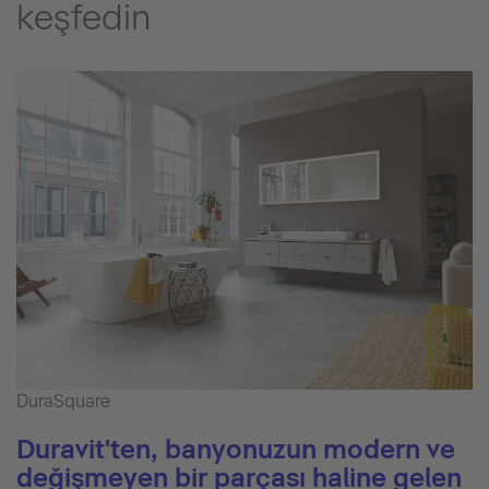
keşfedin
DuraSquare
Duravit'ten, banyonuzun modern ve
değişmeyen bir parçası haline gelen