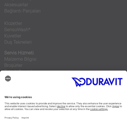
Aksesuarlar
Bağlantı Parçaları
Klozetler
SensoWash®
Küvetler
Duş Tekneleri
Servis Hizmeti
Malzeme Bilgisi
Broşürler
Teknik Servisler
Sıkça sorulan sorular
Facebook
Instagram
Pinterest
RSS-Feed
Flickr
Linked In
YouTube