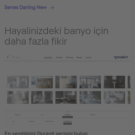
Series Darling New
Hayalinizdeki banyo için
daha fazla fikir
En sevdiğiniz Duravit serisini bulun