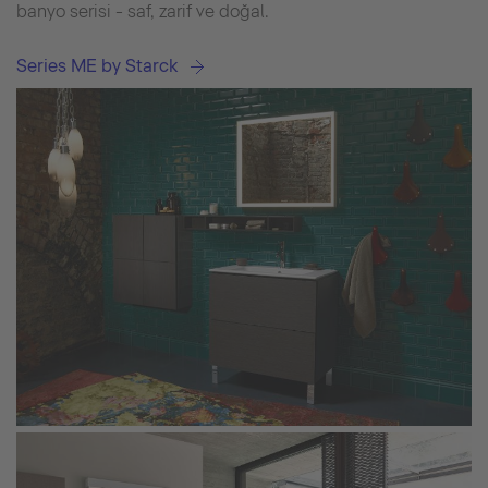
banyo serisi - saf, zarif ve doğal.
Series ME by Starck