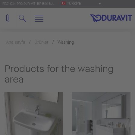
TÜRKIYE
'PRO' IÇIN: PRO.DURAVIT
BIR BAYI BUL
Ana sayfa
Ürünler
Washing
Products for the washing
area