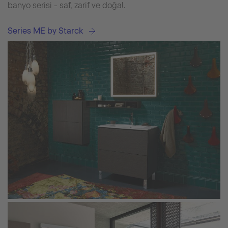
banyo serisi - saf, zarif ve doğal.
Series ME by Starck