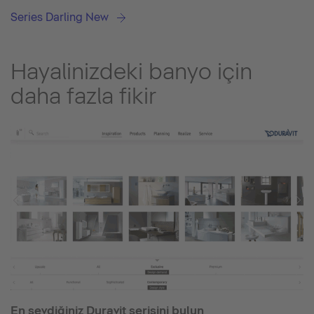
Series Darling New
Hayalinizdeki banyo için
daha fazla fikir
En sevdiğiniz Duravit serisini bulun