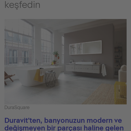
keşfedin
DuraSquare
Duravit'ten, banyonuzun modern ve
değişmeyen bir parçası haline gelen