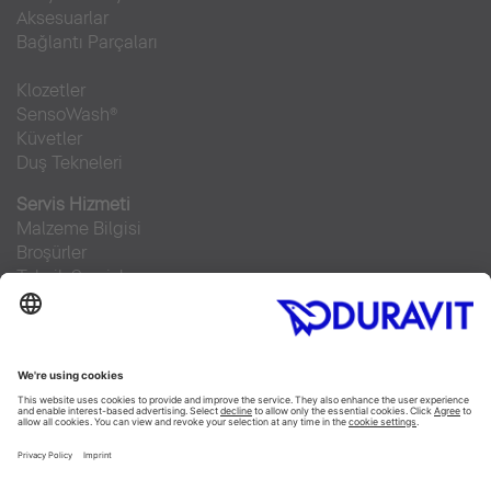
Aksesuarlar
Bağlantı Parçaları
Klozetler
SensoWash®
Küvetler
Duş Tekneleri
Servis Hizmeti
Malzeme Bilgisi
Broşürler
Teknik Servisler
Sıkça sorulan sorular
Facebook
Instagram
Pinterest
RSS-Feed
Flickr
Linked In
YouTube