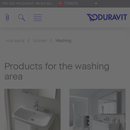
TÜRKIYE
'PRO' IÇIN: PRO.DURAVIT
BIR BAYI BUL
Ana sayfa
Ürünler
Washing
Products for the washing
area