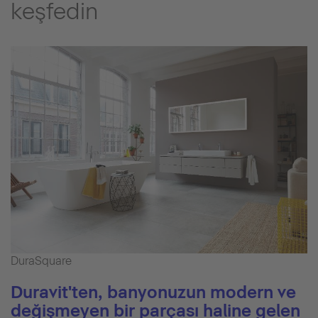
keşfedin
DuraSquare
Duravit'ten, banyonuzun modern ve
değişmeyen bir parçası haline gelen