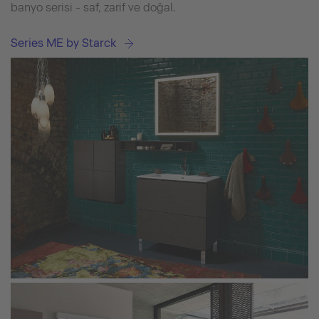
banyo serisi - saf, zarif ve doğal.
Series ME by Starck