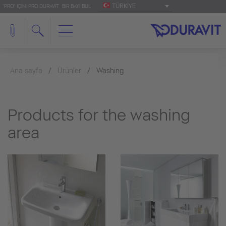
TÜRKIYE
'PRO' IÇIN: PRO.DURAVIT
BIR BAYI BUL
Ana sayfa
Ürünler
Washing
Products for the washing
area