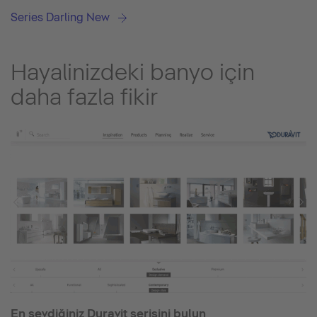
Series Darling New
Hayalinizdeki banyo için
daha fazla fikir
En sevdiğiniz Duravit serisini bulun