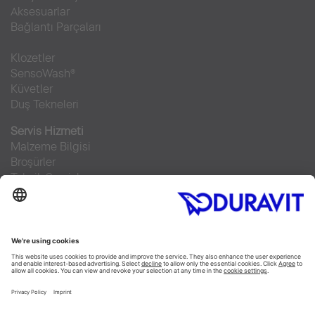
Aksesuarlar
Bağlantı Parçaları
Klozetler
SensoWash®
Küvetler
Duş Tekneleri
Servis Hizmeti
Malzeme Bilgisi
Broşürler
Teknik Servisler
Sıkça sorulan sorular
Facebook
Instagram
Pinterest
RSS-Feed
Flickr
Linked In
YouTube