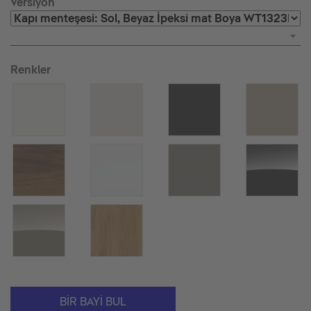
Versiyon
Renkler
BIR BAYI BUL