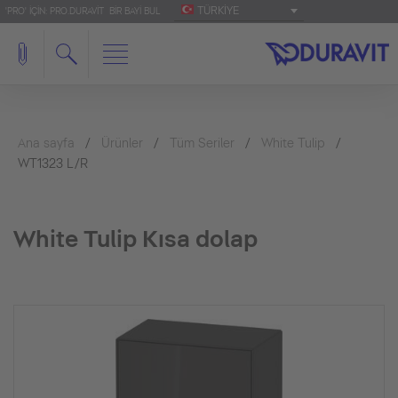
TÜRKIYE
'PRO' IÇIN: PRO.DURAVIT
BIR BAYI BUL
Ana sayfa
Ürünler
Tüm Seriler
White Tulip
WT1323 L/R
White Tulip Kısa dolap