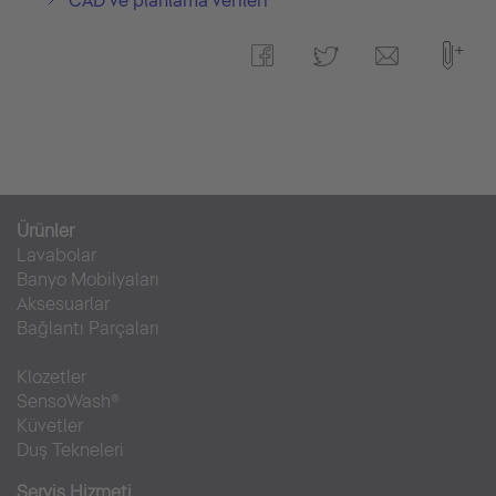
CAD ve planlama verileri
Ürünler
Lavabolar
Banyo Mobilyaları
Aksesuarlar
Bağlantı Parçaları
Klozetler
SensoWash®
Küvetler
Duş Tekneleri
Servis Hizmeti