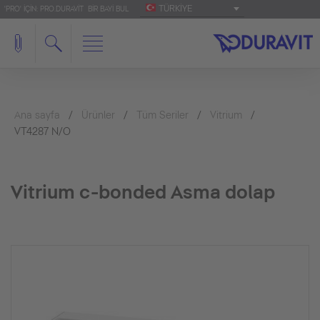
TÜRKIYE
'PRO' IÇIN: PRO.DURAVIT
BIR BAYI BUL
Ana sayfa
Ürünler
Tüm Seriler
Vitrium
VT4287 N/O
Vitrium c-bonded Asma dolap