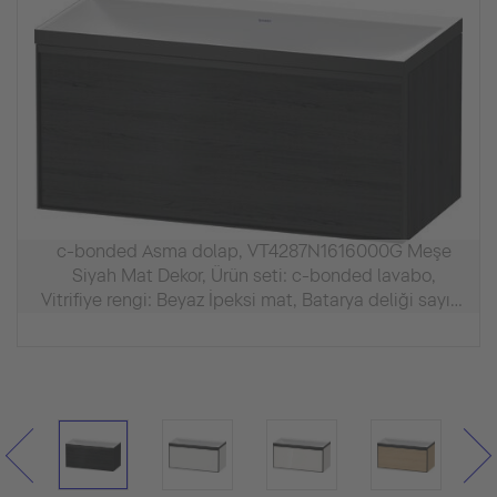
c-bonded Asma dolap, VT4287N1616000G Meşe
Siyah Mat Dekor, Ürün seti: c-bonded lavabo,
Vitrifiye rengi: Beyaz İpeksi mat, Batarya deliği sayısı:
0, Kulp Grafit, İç aydınlatma: -Siz, Su taşma deliği:
Hayır, Batarya bankı: Evet, Sifon kapağı dahil,
DuroCast sifon kapağı dahildir, Batarya dahil: Hayır