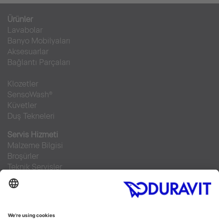
Ürünler
Lavabolar
Banyo Mobilyaları
Aksesuarlar
Bağlantı Parçaları
Klozetler
SensoWash®
Küvetler
Duş Tekneleri
Servis Hizmeti
Malzeme Bilgisi
Broşürler
Teknik Servisler
Sıkça sorulan sorular