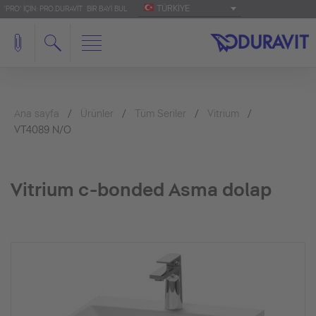
TÜRKIYE
'PRO' IÇIN: PRO.DURAVIT
BIR BAYI BUL
Ana sayfa
Ürünler
Tüm Seriler
Vitrium
VT4089 N/O
Vitrium c-bonded Asma dolap