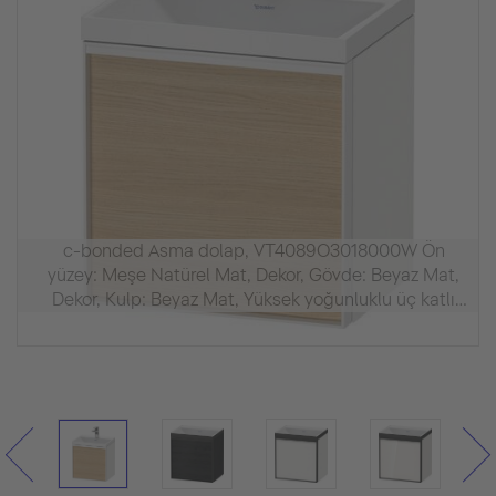
c-bonded Asma dolap, VT4089O3018000W Ön
yüzey: Meşe Natürel Mat, Dekor, Gövde: Beyaz Mat,
Dekor, Kulp: Beyaz Mat, Yüksek yoğunluklu üç katlı
ahşap levha, Ürün seti: c-bonded el lavabosu,
Vitrifiye rengi: Beyaz İpeksi mat, Batarya deliği sayısı:
1, Kulp Beyaz, Su taşma deliği: Hayır, Batarya bankı:
Evet, Sifon kapağı dahil, DuroCast sifon kapağı
dahildir, Batarya dahil: Hayır