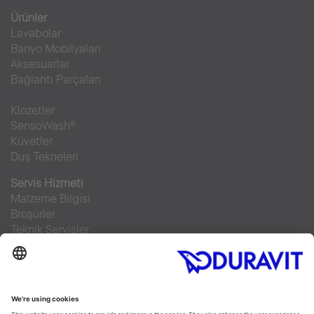
Ürünler
Lavabolar
Banyo Mobilyaları
Aksesuarlar
Bağlantı Parçaları
Klozetler
SensoWash®
Küvetler
Duş Tekneleri
Servis Hizmeti
Malzeme Bilgisi
Broşürler
Teknik Servisler
Sıkça sorulan sorular
Facebook
Instagram