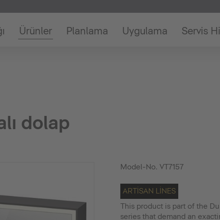
ğı
Ürünler
Planlama
Uygulama
Servis H
alı dolap
Model-No.
VT7157
ARTISAN LINES
This product is part of the Du
series that demand an exact