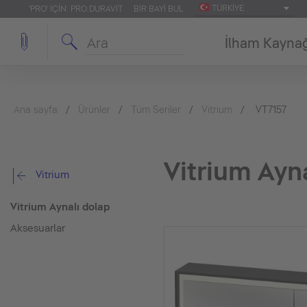
TÜRKIYE
'PRO' IÇIN: PRO.DURAVIT
BIR BAYI BUL
İlham Kayna
Ana sayfa
Ürünler
Tüm Seriler
Vitrium
VT7157
Vitrium Ayn
Vitrium
Vitrium Aynalı dolap
Aksesuarlar