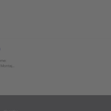
k
eme:
Montaj...