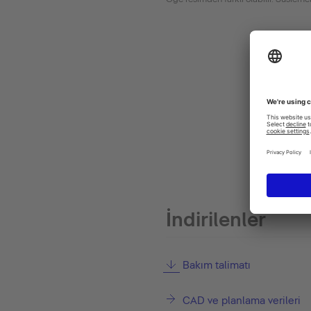
İndirilenler
Bakım talimatı
CAD ve planlama verileri