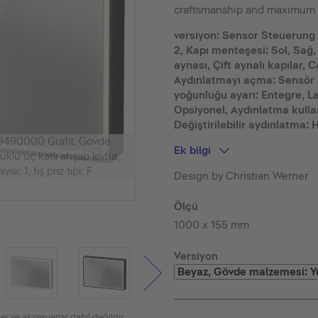
craftsmanship and maximum p
versiyon: Sensor Steuerung 
2, Kapı menteşesi: Sol, Sağ,
aynası, Çift aynalı kapılar, C
Aydınlatmayı açma: Sensör a
yoğunluğu ayarı: Entegre, L
Opsiyonel, Aydınlatma kull
Değiştirilebilir aydınlatma: Ha
49490000 Grafit, Gövde
Ek bilgi
klu üç katlı ahşap levha,
sı: 1, fiş priz tipi: F
Design by Christian Werner
Ölçü
1000 x 155 mm
Versiyon
er ve aksesuarlar dahil değildir.