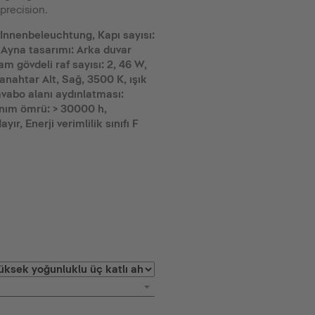
recision.
Innenbeleuchtung, Kapı sayısı:
 Ayna tasarımı: Arka duvar
am gövdeli raf sayısı: 2, 46 W,
nahtar Alt, Sağ, 3500 K, ışık
avabo alanı aydınlatması:
anım ömrü: > 30000 h,
yır, Enerji verimlilik sınıfı F