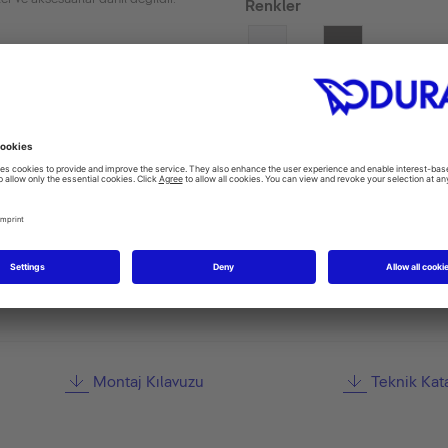
Renkler
BIR BAYI BUL
Montaj Kılavuzu
Teknik Kat