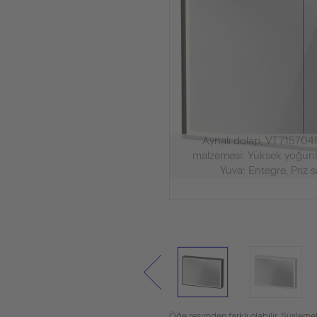
Aynalı dolap, VT71570
malzemesi: Yüksek yoğunlu
Yuva: Entegre, Priz sayı
Öğe resimden farklı olabilir. Süslemel