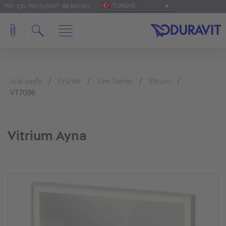
TÜRKIYE
'PRO' IÇIN: PRO.DURAVIT
BIR BAYI BUL
Ana sayfa
Ürünler
Tüm Seriler
Vitrium
VT7096
Vitrium Ayna