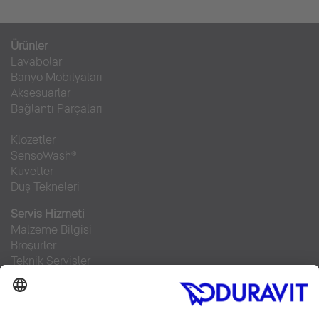
Ürünler
Lavabolar
Banyo Mobilyaları
Aksesuarlar
Bağlantı Parçaları
Klozetler
SensoWash®
Küvetler
Duş Tekneleri
Servis Hizmeti
Malzeme Bilgisi
Broşürler
Teknik Servisler
Sıkça sorulan sorular