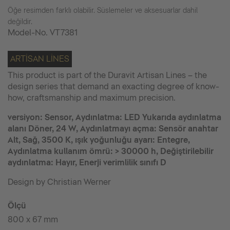
Öğe resimden farklı olabilir. Süslemeler ve aksesuarlar dahil
değildir.
Model-No.
VT7381
ARTISAN LINES
This product is part of the Duravit Artisan Lines – the
design series that demand an exacting degree of know-
how, craftsmanship and maximum precision.
versiyon: Sensor, Aydınlatma: LED Yukarıda aydınlatma
alanı Döner, 24 W, Aydınlatmayı açma: Sensör anahtar
Alt, Sağ, 3500 K, ışık yoğunluğu ayarı: Entegre,
Aydınlatma kullanım ömrü: > 30000 h, Değiştirilebilir
aydınlatma: Hayır, Enerji verimlilik sınıfı D
Design by Christian Werner
Ölçü
800 x 67 mm