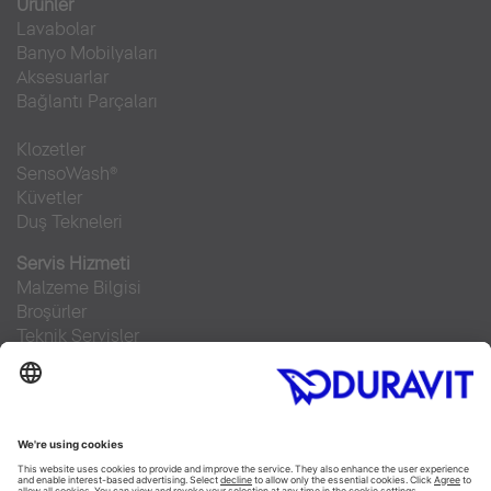
Ürünler
Lavabolar
Banyo Mobilyaları
Aksesuarlar
Bağlantı Parçaları
Klozetler
SensoWash®
Küvetler
Duş Tekneleri
Servis Hizmeti
Malzeme Bilgisi
Broşürler
Teknik Servisler
Sıkça sorulan sorular
Facebook
Instagram
Pinterest
RSS-Feed