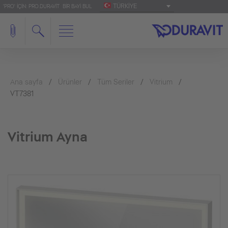
TÜRKIYE
'PRO' IÇIN: PRO.DURAVIT
BIR BAYI BUL
Ana sayfa
Ürünler
Tüm Seriler
Vitrium
VT7381
Vitrium Ayna