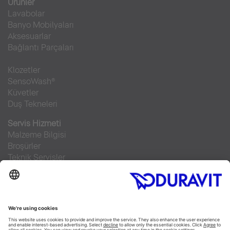
Ürünler
Lavabolar
Banyo Mobilyaları
Aksesuarlar
Bağlantı Parçaları
Klozetler
SensoWash®
Küvetler
Duş Tekneleri
Servis Hizmeti
Malzeme Bilgisi
Broşürler
Teknik Servisler
Sıkça sorulan sorular
Facebook
Instagram
Pinterest
RSS-Feed