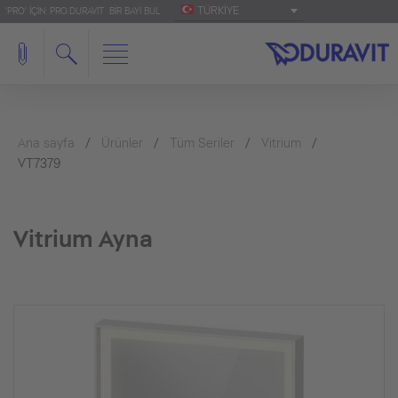
TÜRKIYE
'PRO' IÇIN: PRO.DURAVIT
BIR BAYI BUL
Ana sayfa
Ürünler
Tüm Seriler
Vitrium
VT7379
Vitrium Ayna